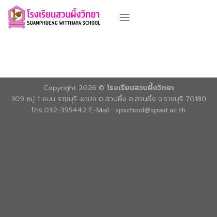
Skip
to
content
Copyright 2026 ©
โรงเรียนสวนผึ้งวิทยา
309 หมู่ 1 ถนน ราชบุรี-ผาปก ต.สวนผึ้ง อ.สวนผึ้ง จ.ราชบุรี 70180
โทร.032-395442 E-Mail : spschool@spwit.ac.th